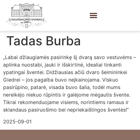
Tadas Burba
„Labai džiaugiamės pasirinkę šį dvarą savo vestuvėms –
aplinka nuostabi, jauki ir išskirtinė, idealiai tinkanti
ypatingai šventei. Didžiausias ačiū dvaro šeimininkei
Giedrei – jos pagalba buvo neįkainojama. Viskuo
pasirūpino, patarė, visada buvo šalia, todėl mums
nereikėjo niekuo rūpintis ir galėjome mėgautis švente.
Tikrai rekomenduojame visiems, norintiems ramaus ir
sklandaus pasiruošimo bei nepriekaištingos šventės!”
2025-09-01