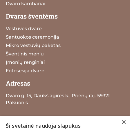
Dvaro kambariai
Dvaras šventėms
Vestuvės dvare
Santuokos ceremonija
Mikro vestuvių paketas
Šventinis meniu
Įmonių renginiai
Fotosesija dvare
Adresas
Dvaro g. 15, Daukšiagirės k., Prienų raj. 59321
Pakuonis
+370 698 29259
×
Ši svetainė naudoja slapukus
info@dauksiagiresdvaras.lt