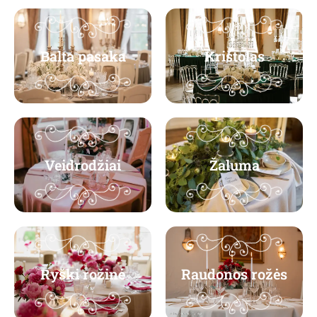
Balta pasaka
Krištolas
Veidrodžiai
Žaluma
Ryški rožinė
Raudonos rožės