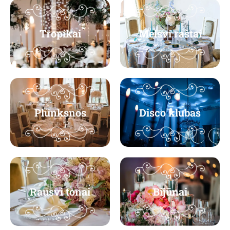
Tropikai
Melsvi raštai
Plunksnos
Disco klubas
Rausvi tonai
Bijūnai