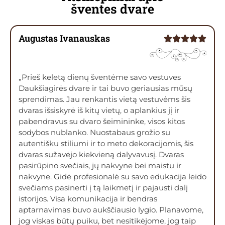
šventes dvare
Augustas Ivanauskas
„Prieš keletą dienų šventėme savo vestuves
Daukšiagirės dvare ir tai buvo geriausias mūsų
sprendimas. Jau renkantis vietą vestuvėms šis
dvaras išsiskyrė iš kitų vietų, o aplankius jį ir
pabendravus su dvaro šeimininke, visos kitos
sodybos nublanko. Nuostabaus grožio su
autentišku stiliumi ir to meto dekoracijomis, šis
dvaras sužavėjo kiekvieną dalyvavusį. Dvaras
pasirūpino svečiais, jų nakvyne bei maistu ir
nakvyne. Gidė profesionalė su savo edukacija leido
svečiams pasinerti į tą laikmetį ir pajausti dalį
istorijos. Visa komunikacija ir bendras
aptarnavimas buvo aukščiausio lygio. Planavome,
jog viskas būtų puiku, bet nesitikėjome, jog taip