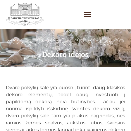
Dekoro idėjos
Dvaro pokylių salė yra puošni, turinti daug klasikos
dekoro elementų, todėl daug investuoti į
papildomą dekorą nėra būtinybės. Tačiau jei
norima išpildyti išskirtinę šventės dekoro viziją,
dvaro pokylių salė tam yra puikus pagrindas, nes
ramios žemės spalvos, aukštos lubos, šviesios
sienos ir arkos formos langai tinka įvairiems dekoro