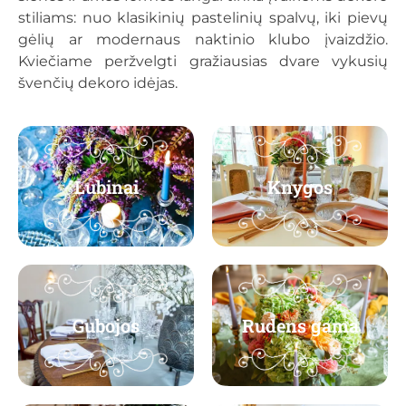
stiliams: nuo klasikinių pastelinių spalvų, iki pievų
gėlių ar modernaus naktinio klubo įvaizdžio.
Kviečiame peržvelgti gražiausias dvare vykusių
švenčių dekoro idėjas.
Lubinai
Knygos
Gubojos
Rudens gama