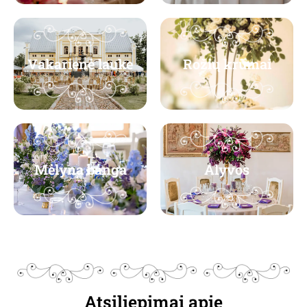
Vakarienė lauke
Rožių krūmai
Mėlyna banga
Alyvos
Atsiliepimai apie