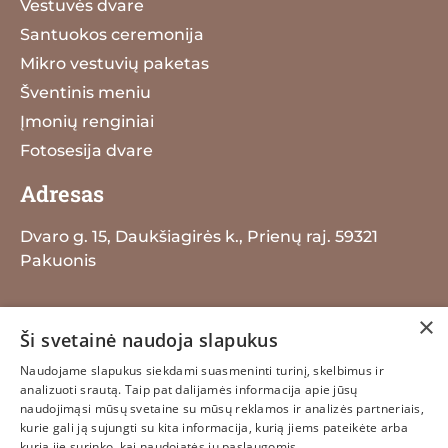
Vestuvės dvare
Santuokos ceremonija
Mikro vestuvių paketas
Šventinis meniu
Įmonių renginiai
Fotosesija dvare
Adresas
Dvaro g. 15, Daukšiagirės k., Prienų raj. 59321
Pakuonis
+370 698 29259
×
Ši svetainė naudoja slapukus
info@dauksiagiresdvaras.lt
Naudojame slapukus siekdami suasmeninti turinį, skelbimus ir
analizuoti srautą. Taip pat dalijamės informacija apie jūsų
naudojimąsi mūsų svetaine su mūsų reklamos ir analizės partneriais,
kurie gali ją sujungti su kita informacija, kurią jiems pateikėte arba
kurią jie surinko, kai naudojatės jų paslaugomis.