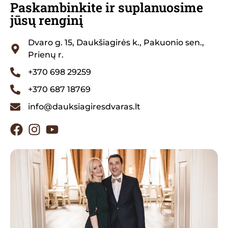
Paskambinkite ir suplanuosime
jūsų renginį
Dvaro g. 15, Daukšiagirės k., Pakuonio sen.,
Prienų r.
+370 698 29259
+370 687 18769
info@dauksiagiresdvaras.lt