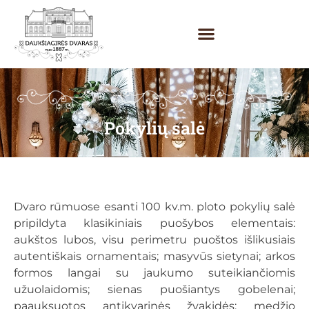
Pokylių salė
Dvaro rūmuose esanti 100 kv.m. ploto pokylių salė
pripildyta klasikiniais puošybos elementais:
aukštos lubos, visu perimetru puoštos išlikusiais
autentiškais ornamentais; masyvūs sietynai; arkos
formos langai su jaukumo suteikiančiomis
užuolaidomis; sienas puošiantys gobelenai;
paauksuotos antikvarinės žvakidės; medžio