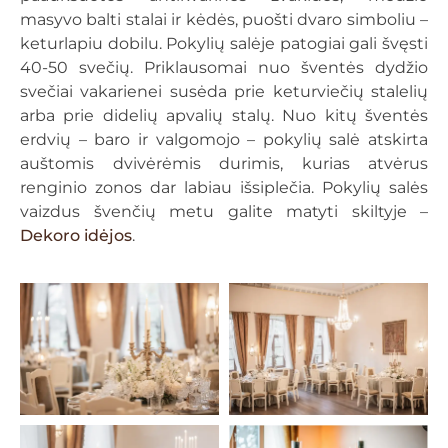
masyvo balti stalai ir kėdės, puošti dvaro simboliu –
keturlapiu dobilu. Pokylių salėje patogiai gali švęsti
40-50 svečių. Priklausomai nuo šventės dydžio
svečiai vakarienei susėda prie keturviečių stalelių
arba prie didelių apvalių stalų. Nuo kitų šventės
erdvių – baro ir valgomojo – pokylių salė atskirta
auštomis dvivėrėmis durimis, kurias atvėrus
renginio zonos dar labiau išsiplečia. Pokylių salės
vaizdus švenčių metu galite matyti skiltyje –
Dekoro idėjos
.