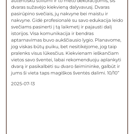
autentišku stiliumi ir to meto dekoracijomis, šis
dvaras sužavėjo kiekvieną dalyvavusį. Dvaras
pasirūpino svečiais, jų nakvyne bei maistu ir
nakvyne. Gidė profesionalė su savo edukacija leido
svečiams pasinerti į tą laikmetį ir pajausti dalį
istorijos. Visa komunikacija ir bendras
aptarnavimas buvo aukščiausio lygio. Planavome,
jog viskas būtų puiku, bet nesitikėjome, jog taip
pralenks visus lūkesčius. Kiekvienam ieškančiam
vietos savo šventei, labai rekomenduoju aplankyti
dvarą ir pasikalbėti su dvaro šeimininke, galbūt ir
jums ši vieta taps magiškos šventės dalimi. 10/10”
2025-07-13