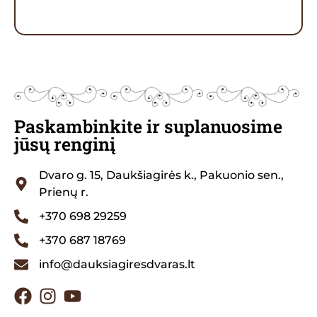
Paskambinkite ir suplanuosime
jūsų renginį
Dvaro g. 15, Daukšiagirės k., Pakuonio sen.,
Prienų r.
+370 698 29259
+370 687 18769
info@dauksiagiresdvaras.lt