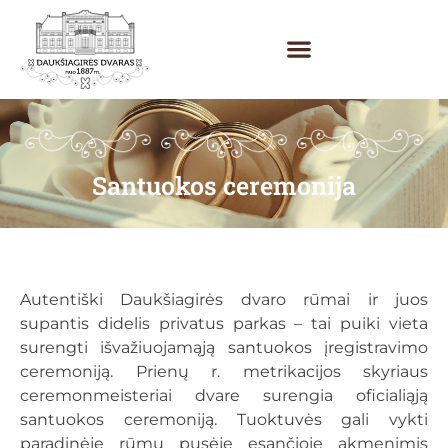
Santuokos ceremonija
Autentiški Daukšiagirės dvaro rūmai ir juos
supantis didelis privatus parkas – tai puiki vieta
surengti išvažiuojamąją santuokos įregistravimo
ceremoniją. Prienų r. metrikacijos skyriaus
ceremonmeisteriai dvare surengia oficialiąją
santuokos ceremoniją. Tuoktuvės gali vykti
paradinėje rūmų pusėje esančioje akmenimis