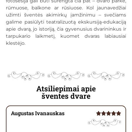
fotosesija gali būti surengta čia pat – dvaro parke,
rūmuose, balkone ar rūsiuose. Kol jaunavedžiai
užimti šventės akimirkų įamžinimu – svečiams
galime pasiūlyti teatralizuotą ekskursiją-edukaciją
apie dvarą, jo istoriją, čia gyvenusius dvarininkus ir
tarpukario laikmetį, kuomet dvaras labiausiai
klestėjo.
Atsiliepimai apie
šventes dvare
Augustas Ivanauskas