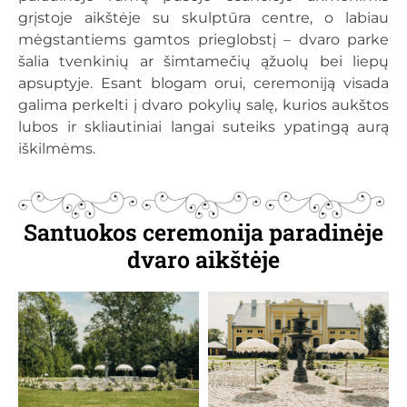
grįstoje aikštėje su skulptūra centre, o labiau
mėgstantiems gamtos prieglobstį – dvaro parke
šalia tvenkinių ar šimtamečių ąžuolų bei liepų
apsuptyje. Esant blogam orui, ceremoniją visada
galima perkelti į dvaro pokylių salę, kurios aukštos
lubos ir skliautiniai langai suteiks ypatingą aurą
iškilmėms.
Santuokos ceremonija paradinėje
dvaro aikštėje