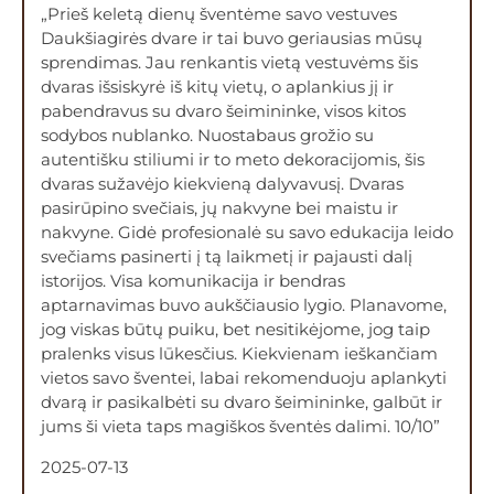
„Prieš keletą dienų šventėme savo vestuves
Daukšiagirės dvare ir tai buvo geriausias mūsų
sprendimas. Jau renkantis vietą vestuvėms šis
dvaras išsiskyrė iš kitų vietų, o aplankius jį ir
pabendravus su dvaro šeimininke, visos kitos
sodybos nublanko. Nuostabaus grožio su
autentišku stiliumi ir to meto dekoracijomis, šis
dvaras sužavėjo kiekvieną dalyvavusį. Dvaras
pasirūpino svečiais, jų nakvyne bei maistu ir
nakvyne. Gidė profesionalė su savo edukacija leido
svečiams pasinerti į tą laikmetį ir pajausti dalį
istorijos. Visa komunikacija ir bendras
aptarnavimas buvo aukščiausio lygio. Planavome,
jog viskas būtų puiku, bet nesitikėjome, jog taip
pralenks visus lūkesčius. Kiekvienam ieškančiam
vietos savo šventei, labai rekomenduoju aplankyti
dvarą ir pasikalbėti su dvaro šeimininke, galbūt ir
jums ši vieta taps magiškos šventės dalimi. 10/10”
2025-07-13