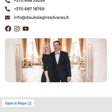
+370 698 29259
+370 687 18769
info@dauksiagiresdvaras.lt