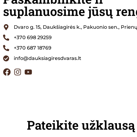
suplanuosime jūsų ren
Dvaro g. 15, Daukšiagirės k., Pakuonio sen., Prienų
+370 698 29259
+370 687 18769
info@dauksiagiresdvaras.lt
Pateikite užklausą