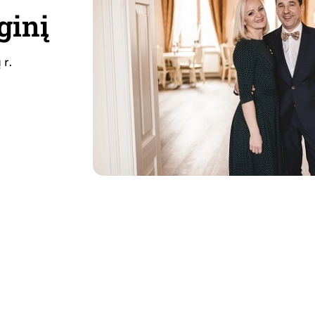
ginį
 r.