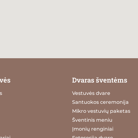
vės
Dvaras šventėms
s
Vestuvės dvare
Santuokos ceremonija
Mikro vestuvių paketas
Šventinis meniu
Įmonių renginiai
riai
Fotosesija dvare