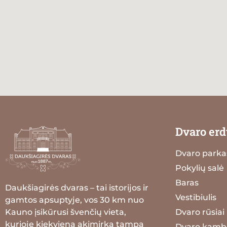
Dvaro erd
Dvaro parka
Pokylių salė
Baras
Daukšiagirės dvaras – tai istorijos ir
Vestibiulis
gamtos apsuptyje, vos 30 km nuo
Kauno įsikūrusi švenčių vieta,
Dvaro rūsiai
kurioje kiekviena akimirka tampa
Dvaro kamba