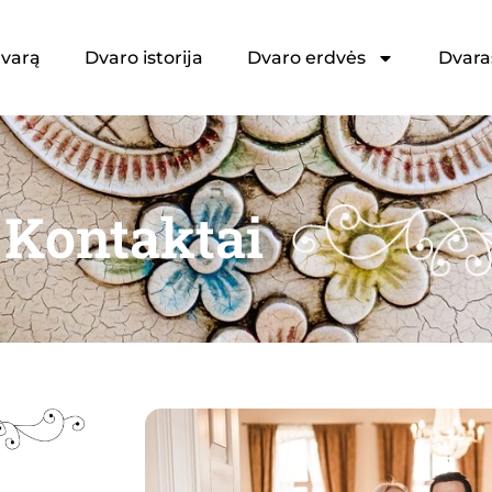
dvarą
Dvaro istorija
Dvaro erdvės
Dvara
Kontaktai