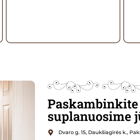
Nuo
iešk
šven
202
Paskambinkite 
suplanuosime j
Dvaro g. 15, Daukšiagirės k., Pak