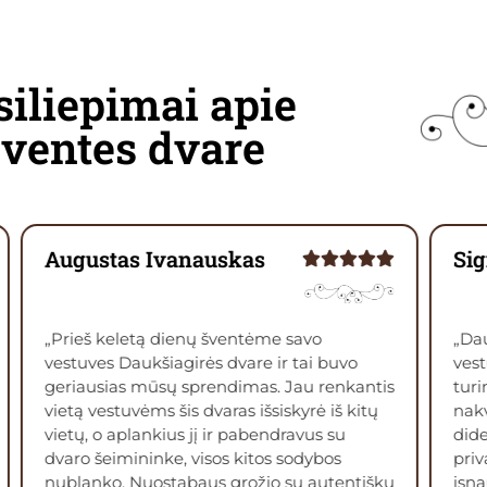
siliepimai apie
šventes dvare
Sigita Jasudas
Gab
„Dauksiagires dvaras yra nuostabi vieta
„Sa
vestuvems. Didelis, erdvus, sviesus ir svarus,
dvar
turintis ne tik puikia pokyliu sale, bet ir
apie
nakvynes vietas su patogiomis lovomis ir
gyv
dideliais vonios kambariais, bei didziule
esu 
privacia erdve lauke, kuria galima
ypat
isnaudoti sventes reikmems. Mylintiems
grož