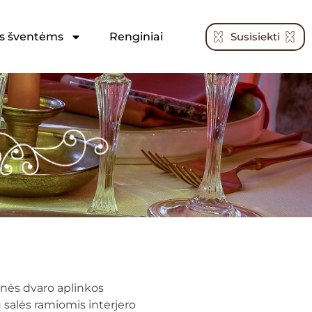
Susisiekti
s šventėms
Renginiai
inės dvaro aplinkos
ų salės ramiomis interjero