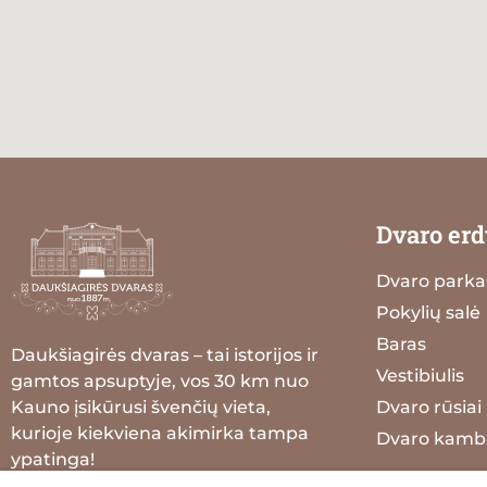
Dvaro erd
Dvaro parka
Pokylių salė
Baras
Daukšiagirės dvaras – tai istorijos ir
Vestibiulis
gamtos apsuptyje, vos 30 km nuo
Kauno įsikūrusi švenčių vieta,
Dvaro rūsiai
kurioje kiekviena akimirka tampa
Dvaro kamba
ypatinga!