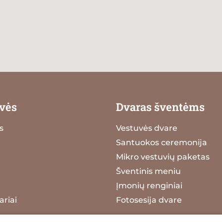
vės
Dvaras šventėms
s
Vestuvės dvare
Santuokos ceremonija
Mikro vestuvių paketas
Šventinis meniu
Įmonių renginiai
riai
Fotosesija dvare