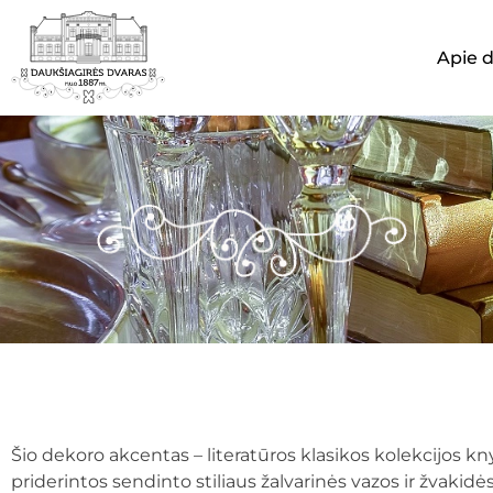
Apie 
Šio dekoro akcentas – literatūros klasikos kolekcijos k
priderintos sendinto stiliaus žalvarinės vazos ir žvakidė