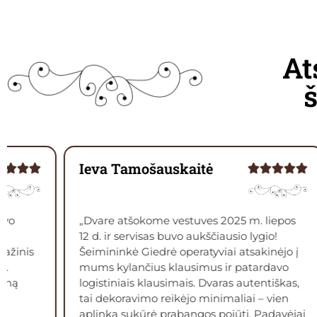
At
Augustas Ivanauskas
liepos
„Prieš keletą dienų šventėme savo
io!
vestuves Daukšiagirės dvare ir tai buvo
inėjo į
geriausias mūsų sprendimas. Jau renkantis
davo
vietą vestuvėms šis dvaras išsiskyrė iš kitų
tiškas,
vietų, o aplankius jį ir pabendravus su
 vien
dvaro šeimininke, visos kitos sodybos
adavėjai
nublanko. Nuostabaus grožio su autentišku