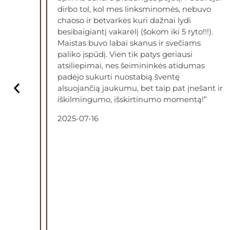
ebuvo
stiliumi ir to meto dekoracijomis, šis dvaras
sužavėjo kiekvieną dalyvavusį. Dvaras
o!!!).
pasirūpino svečiais, jų nakvyne bei maistu
ms
ir nakvyne. Gidė profesionalė su savo
edukacija leido svečiams pasinerti į tą
mas
laikmetį ir pajausti dalį istorijos. Visa
komunikacija ir bendras aptarnavimas
ešant ir
buvo aukščiausio lygio. Planavome, jog
tą!”
viskas būtų puiku, bet nesitikėjome, jog
taip pralenks visus lūkesčius. Kiekvienam
ieškančiam vietos savo šventei, labai
rekomenduoju aplankyti dvarą ir
pasikalbėti su dvaro šeimininke, galbūt ir
jums ši vieta taps magiškos šventės dalimi.
10/10”
2025-07-13