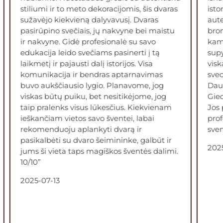
istorija ir gerbiantiems lietuviska
suži
autentiskuma cia tikrai patiks! Nuo
apsi
bronziniu zvakidziu ir baldu saleje bei
įsim
kambariuose iki paprastos medines
nepa
supynes ir nulauzto medzio likuciu kieme,
ypat
viskas yra ispuselėta, sutvarkyta ir laukia
šven
sveciu… O didziausia ir pati svarbiausia
apli
Dauksiagires dvaro dalis yra jo seimininke
inte
Giedre, kuri atlieka ir koordinates pareigas.
švar
Jos patarimai, rekomendacijos ir
suža
profesionalumas labai padejo planuojant
laba
svente…kuri gavosi tiesiog nuostabi ❤️”
metu
buvo
2025-07-31
orga
nepa
reko
dėk
ir t
ger
laba