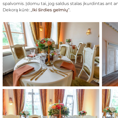
spalvomis. Įdomu tai, jog saldus stalas įkurdintas ant an
Dekorą kūrė: „
Iki širdies gelmių
“.