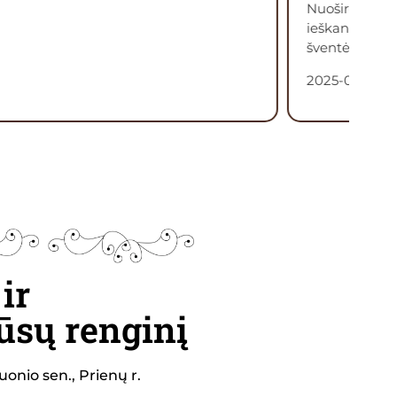
širdžiai rekomenduojame poroms,
ančioms romantiškos ir elegantiškos
tės vietos Lietuvoje!”
5-09-17
ir
ūsų renginį
uonio sen., Prienų r.