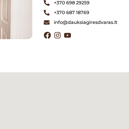
+370 698 29259
+370 687 18769
info@dauksiagiresdvaras.lt