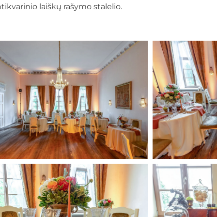
tikvarinio laiškų rašymo stalelio.