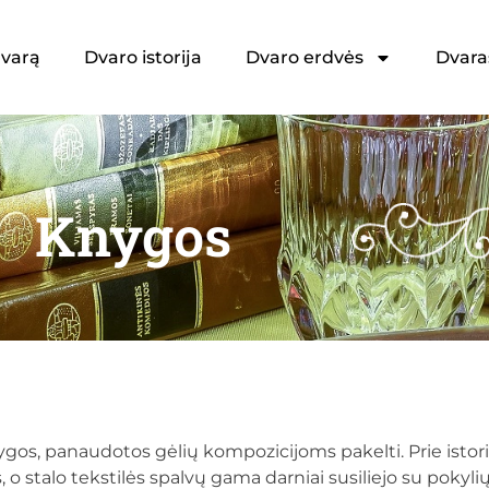
dvarą
Dvaro istorija
Dvaro erdvės
Dvara
Knygos
nygos, panaudotos gėlių kompozicijoms pakelti. Prie istor
s, o stalo tekstilės spalvų gama darniai susiliejo su pokyli