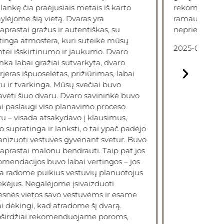
lankę čia praėjusiais metais iš karto
rekomenduoja
ylėjome šią vietą. Dvaras yra
ramaus ir skl
prastai gražus ir autentiškas, su
nepriekaištin
inga atmosfera, kuri suteikė mūsų
2025-09-01
tei išskirtinumo ir jaukumo. Dvaro
nka labai gražiai sutvarkyta, dvaro
rjeras išpuoselėtas, prižiūrimas, labai
u ir tvarkinga. Mūsų svečiai buvo
vėti šiuo dvaru. Dvaro savininkė buvo
i paslaugi viso planavimo proceso
 – visada atsakydavo į klausimus,
 supratinga ir lanksti, o tai ypač padėjo
nizuoti vestuves gyvenant svetur. Buvo
prastai malonu bendrauti. Taip pat jos
mendacijos buvo labai vertingos – jos
a radome puikius vestuvių planuotojus
iekėjus. Negalėjome įsivaizduoti
esnės vietos savo vestuvėms ir esame
i dėkingi, kad atradome šį dvarą.
širdžiai rekomenduojame poroms,