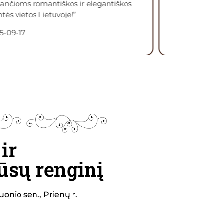
ančioms romantiškos ir elegantiškos
tės vietos Lietuvoje!”
5-09-17
ir
ūsų renginį
uonio sen., Prienų r.