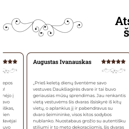
At
Augustas Ivanauskas
liepos
„Prieš keletą dienų šventėme savo
io!
vestuves Daukšiagirės dvare ir tai buvo
inėjo į
geriausias mūsų sprendimas. Jau renkantis
davo
vietą vestuvėms šis dvaras išsiskyrė iš kitų
tiškas,
vietų, o aplankius jį ir pabendravus su
 vien
dvaro šeimininke, visos kitos sodybos
adavėjai
nublanko. Nuostabaus grožio su autentišku
ebuvo
stiliumi ir to meto dekoracijomis, šis dvaras