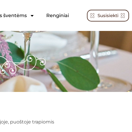
Susisiekti
s šventėms
Renginiai
joje, puoštoje trapiomis