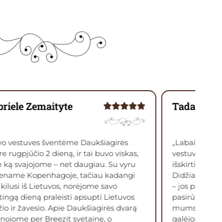
riele Zemaityte
Tadas Bur
vo vestuves šventėme Daukšiagirės
„Labai džiaug
e rugpjūčio 2 dieną, ir tai buvo viskas,
vestuvėms – ap
 ką svajojome – net daugiau. Su vyru
išskirtinė, ide
ename Kopenhagoje, tačiau kadangi
Didžiausias a
kilusi iš Lietuvos, norėjome savo
– jos pagalba
ingą dieną praleisti apsupti Lietuvos
pasirūpino, pa
io ir žavesio. Apie Daukšiagirės dvarą
mums nereikėj
nojome per Breezit svetainę, o
galėjome mėga