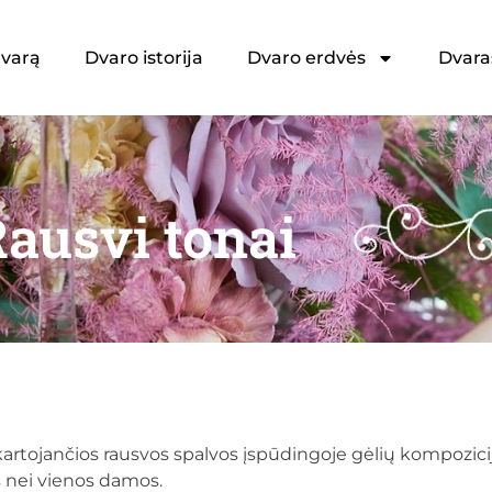
dvarą
Dvaro istorija
Dvaro erdvės
Dvara
ausvi tonai
kartojančios rausvos spalvos įspūdingoje gėlių kompozici
s nei vienos damos.