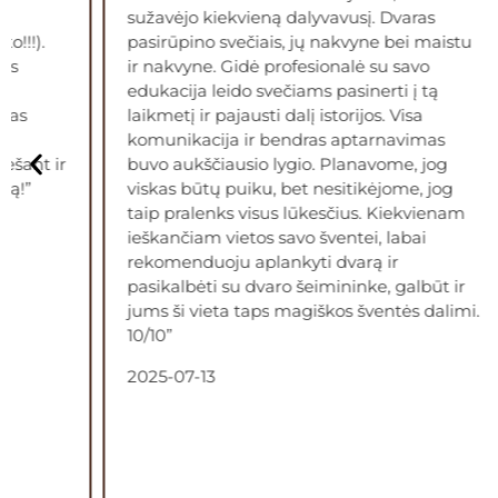
sužavėjo kiekvieną dalyvavusį. Dvaras
o!!!).
pasirūpino svečiais, jų nakvyne bei maistu
ms
ir nakvyne. Gidė profesionalė su savo
edukacija leido svečiams pasinerti į tą
mas
laikmetį ir pajausti dalį istorijos. Visa
komunikacija ir bendras aptarnavimas
ešant ir
buvo aukščiausio lygio. Planavome, jog
tą!”
viskas būtų puiku, bet nesitikėjome, jog
taip pralenks visus lūkesčius. Kiekvienam
ieškančiam vietos savo šventei, labai
rekomenduoju aplankyti dvarą ir
pasikalbėti su dvaro šeimininke, galbūt ir
jums ši vieta taps magiškos šventės dalimi.
10/10”
2025-07-13