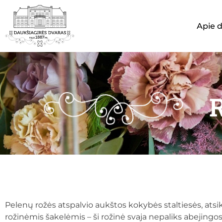
Apie 
R
Pelenų rožės atspalvio aukštos kokybės staltiesės, atsi
rožinėmis šakelėmis – ši rožinė svaja nepaliks abejingo