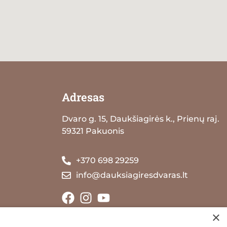
Adresas
Dvaro g. 15, Daukšiagirės k., Prienų raj.
59321 Pakuonis
+370 698 29259
info@dauksiagiresdvaras.lt
×