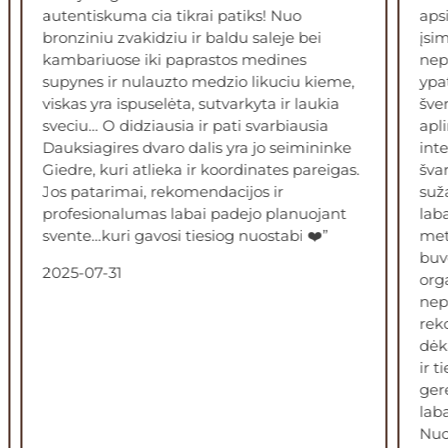
autentiskuma cia tikrai patiks! Nuo
apsi
bronziniu zvakidziu ir baldu saleje bei
įsim
kambariuose iki paprastos medines
nepa
supynes ir nulauzto medzio likuciu kieme,
ypat
viskas yra ispuselėta, sutvarkyta ir laukia
šven
sveciu… O didziausia ir pati svarbiausia
apli
Dauksiagires dvaro dalis yra jo seimininke
inte
Giedre, kuri atlieka ir koordinates pareigas.
švar
Jos patarimai, rekomendacijos ir
suža
profesionalumas labai padejo planuojant
laba
svente…kuri gavosi tiesiog nuostabi ❤️”
metu
buvo
2025-07-31
orga
nepa
reko
dėk
ir t
ger
laba
Nuo