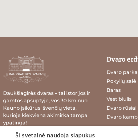
Dvaro erd
Dvaro parka
Pokylių salė
Baras
Daukšiagirės dvaras – tai istorijos ir
Vestibiulis
gamtos apsuptyje, vos 30 km nuo
Kauno įsikūrusi švenčių vieta,
Dvaro rūsiai
kurioje kiekviena akimirka tampa
Dvaro kamba
ypatinga!
Ši svetainė naudoja slapukus