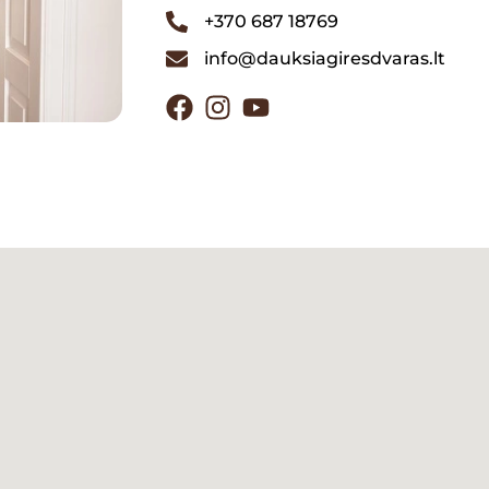
+370 687 18769
info@dauksiagiresdvaras.lt