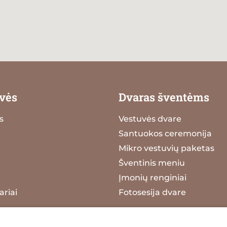
vės
Dvaras šventėms
s
Vestuvės dvare
Santuokos ceremonija
Mikro vestuvių paketas
Šventinis meniu
Įmonių renginiai
riai
Fotosesija dvare