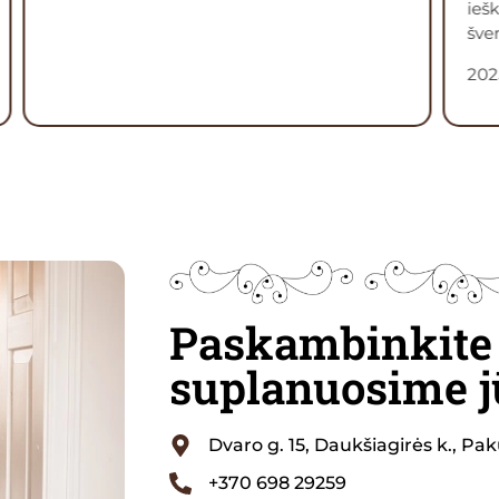
iešk
šven
202
Paskambinkite 
suplanuosime j
Dvaro g. 15, Daukšiagirės k., Pak
+370 698 29259