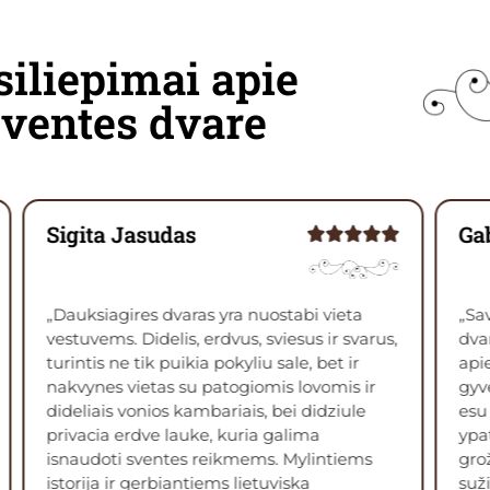
siliepimai apie
šventes dvare
Sigita Jasudas
Gab
„Dauksiagires dvaras yra nuostabi vieta
„Sa
vestuvems. Didelis, erdvus, sviesus ir svarus,
dvar
turintis ne tik puikia pokyliu sale, bet ir
apie
nakvynes vietas su patogiomis lovomis ir
gyv
dideliais vonios kambariais, bei didziule
esu 
privacia erdve lauke, kuria galima
ypat
isnaudoti sventes reikmems. Mylintiems
grož
istorija ir gerbiantiems lietuviska
suži