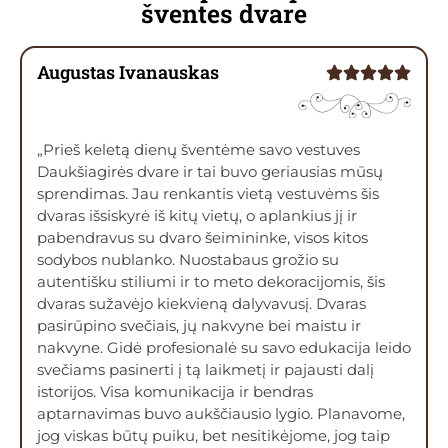
šventes dvare
Augustas Ivanauskas
„Prieš keletą dienų šventėme savo vestuves
Daukšiagirės dvare ir tai buvo geriausias mūsų
sprendimas. Jau renkantis vietą vestuvėms šis
dvaras išsiskyrė iš kitų vietų, o aplankius jį ir
pabendravus su dvaro šeimininke, visos kitos
sodybos nublanko. Nuostabaus grožio su
autentišku stiliumi ir to meto dekoracijomis, šis
dvaras sužavėjo kiekvieną dalyvavusį. Dvaras
pasirūpino svečiais, jų nakvyne bei maistu ir
nakvyne. Gidė profesionalė su savo edukacija leido
svečiams pasinerti į tą laikmetį ir pajausti dalį
istorijos. Visa komunikacija ir bendras
aptarnavimas buvo aukščiausio lygio. Planavome,
jog viskas būtų puiku, bet nesitikėjome, jog taip