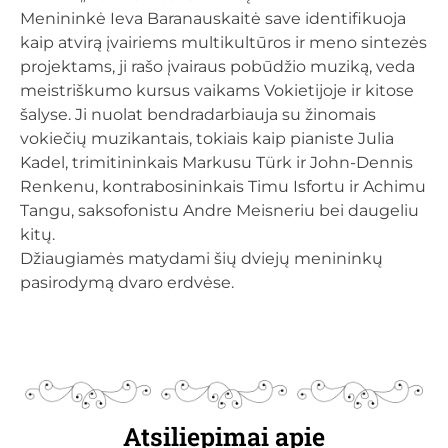
Menininkė Ieva Baranauskaitė save identifikuoja
kaip atvirą įvairiems multikultūros ir meno sintezės
projektams, ji rašo įvairaus pobūdžio muziką, veda
meistriškumo kursus vaikams Vokietijoje ir kitose
šalyse. Ji nuolat bendradarbiauja su žinomais
vokiečių muzikantais, tokiais kaip pianiste Julia
Kadel, trimitininkais Markusu Türk ir John-Dennis
Renkenu, kontrabosininkais Timu Isfortu ir Achimu
Tangu, saksofonistu Andre Meisneriu bei daugeliu
kitų.
Džiaugiamės matydami šių dviejų menininkų
pasirodymą dvaro erdvėse.
Atsiliepimai apie