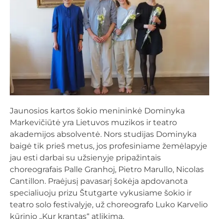
Jaunosios kartos šokio menininkė Dominyka
Markevičiūtė yra Lietuvos muzikos ir teatro
akademijos absolventė. Nors studijas Dominyka
baigė tik prieš metus, jos profesiniame žemėlapyje
jau esti darbai su užsienyje pripažintais
choreografais Palle Granhoj, Pietro Marullo, Nicolas
Cantillon. Praėjusį pavasarį šokėja apdovanota
specialiuoju prizu Štutgarte vykusiame šokio ir
teatro solo festivalyje, už choreografo Luko Karvelio
kūrinio „Kur krantas“ atlikimą.