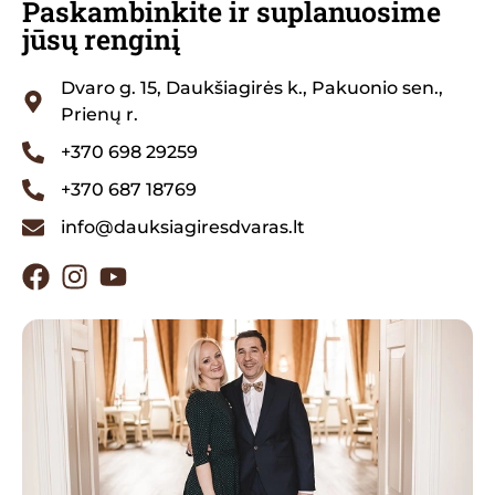
Paskambinkite ir suplanuosime
jūsų renginį
Dvaro g. 15, Daukšiagirės k., Pakuonio sen.,
Prienų r.
+370 698 29259
+370 687 18769
info@dauksiagiresdvaras.lt