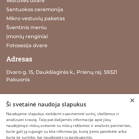
Vestuvės dvare
Santuokos ceremonija
Mikro vestuvių paketas
Šventinis meniu
Įmonių renginiai
Fotosesija dvare
Adresas
Dvaro g. 15, Daukšiagirės k., Prienų raj. 59321
Pakuonis
+370 698 29259
×
Ši svetainė naudoja slapukus
info@dauksiagiresdvaras.lt
Naudojame slapukus siekdami suasmeninti turinį, skelbimus ir
analizuoti srautą. Taip pat dalijamės informacija apie jūsų
naudojimąsi mūsų svetaine su mūsų reklamos ir analizės partneriais,
kurie gali ją sujungti su kita informacija, kurią jiems pateikėte arba
kurią jie surinko, kai naudojatės jų paslaugomis.