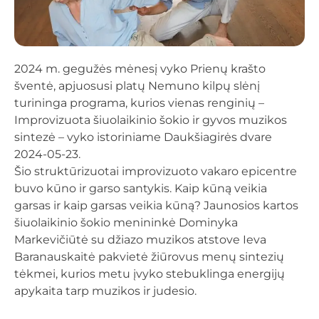
2024 m. gegužės mėnesį vyko Prienų krašto
šventė, apjuosusi platų Nemuno kilpų slėnį
turininga programa, kurios vienas renginių –
Improvizuota šiuolaikinio šokio ir gyvos muzikos
sintezė – vyko istoriniame Daukšiagirės dvare
2024-05-23.
Šio struktūrizuotai improvizuoto vakaro epicentre
buvo kūno ir garso santykis. Kaip kūną veikia
garsas ir kaip garsas veikia kūną? Jaunosios kartos
šiuolaikinio šokio menininkė Dominyka
Markevičiūtė su džiazo muzikos atstove Ieva
Baranauskaitė pakvietė žiūrovus menų sintezių
tėkmei, kurios metu įvyko stebuklinga energijų
apykaita tarp muzikos ir judesio.